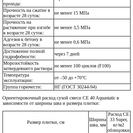
прохода:
Прочность на сжатие в
не менее 15 МПа
возрасте 28 суток:
Прочность на
растяжение при изгибе
не менее 3,5 МПа
в возрасте 28 суток:
Адгезия к бетону в
не менее 0,6 МПа
возрасте 28 суток:
Достижение полной
через 7 дней
гидрофобности:
Морозостойкость
не менее 100 циклов (F100)
затвердевшего раствора:
Температура
от –50 до +70°C
эксплуатации:
Группа горючести:
НГ (ГОСТ 30244-94)
Ориентировочный расход сухой смеси CE 40 Aquastatic в
зависимости от ширины шва и размера плитки:
Расход CE
Ширина
33 Super,
Размер плитки, см
шва, мм
кг/м2
облицовки