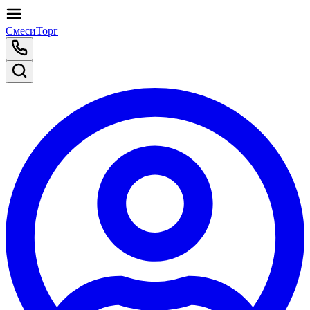
СмесиТорг