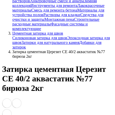
растворов
Анкеровочные смеси и анкера
Зимняя
коллекция
Инструменты для ремонта
Лакокрасочные
материалы
Смесь для ремонта бетона
Материалы для
устройства полов
Растворы для кладки
Средства для
очистки и защиты
Монтажная пена
Строительные
расходные материалы
Фасадные системы и
комплектующие
Цементная затирка для швов
Силиконовая затирка для швов
Эпоксидная затирка для
швов
Затирки для натурального камня
Добавки для
затирок
Затирка цементная Церезит CE 40/2 аквастатик №77
бирюза 2кг
Затирка цементная Церезит
CE 40/2 аквастатик №77
бирюза 2кг