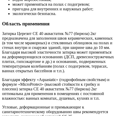
может применяться на полах с подогревом;
пригодна для внутренних и наружных работ;
экологически безопасна.
Область применения
Затирка Церезит CE 40 аквастатик №77 (бирюза) 2кг
предназначена для заполнения швов керамических, каменных
(в том числе мраморных) и стеклянных облицовок на полах и
стенах внутри и снаружи зданий, при ширине шва до 10 мм.
Благодаря высокой эластичности затирка может применяться
на деформирующихся основаниях (ДСП, древесностружечных
плитах, гипсокартоне и др.) и основаниях, подверженных
температурным колебаниям (полах с подогревом, террасах,
ваннах открытых бассейнов и т.п.).
Благодаря эффекту «Aquastatic» (гидрофобным свойствам) и
формуле «MicroProtect» (высокой стойкости к грибку и
плесени) затирка CE 40 аквастатик №77 (бирюза) 2кг
оптимальна для применения в помещениях с постоянной
влажностью: ванных комнатах, душевых, кухнях и т.п.
Угловые, деформационные и примыкающие к
санитарнотехническому оборудованию швы рекомендуется