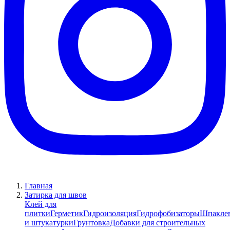
Главная
Затирка для швов
Клей для
плитки
Герметик
Гидроизоляция
Гидрофобизаторы
Шпакле
и штукатурки
Грунтовка
Добавки для строительных