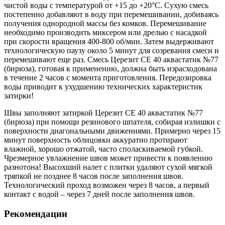
чистой воды с температурой от +15 до +20°C. Сухую смесь
постепенно добавляют в воду при перемешивании, добиваясь
получения однородной массы без комков. Перемешивание
необходимо производить миксером или дрелью с насадкой
при скорости вращения 400-800 об/мин. Затем выдерживают
технологическую паузу около 5 минут для созревания смеси и
перемешивают еще раз. Смесь Церезит CE 40 аквастатик №77
(бирюза), готовая к применению, должна быть израсходована
в течение 2 часов с момента приготовления. Передозировка
воды приводит к ухудшению технических характеристик
затирки!
Швы заполняют затиркой Церезит CE 40 аквастатик №77
(бирюза) при помощи резинового шпателя, собирая излишки с
поверхности диагональными движениями. Примерно через 15
минут поверхность облицовки аккуратно протирают
влажной, хорошо отжатой, часто споласкиваемой губкой.
Чрезмерное увлажнение швов может привести к появлению
разнотона! Высохший налет с плитки удаляют сухой мягкой
тряпкой не позднее 8 часов после заполнения швов.
Технологический проход возможен через 8 часов, а первый
контакт с водой – через 7 дней после заполнения швов.
Рекомендации