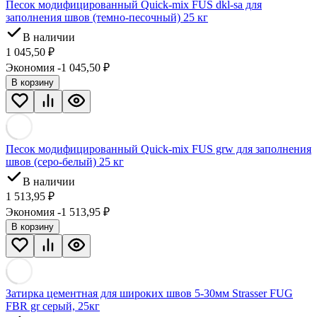
Песок модифицированный Quick-mix FUS dkl-sa для
заполнения швов (темно-песочный) 25 кг
В наличии
1 045,50
₽
Экономия -1 045,50
₽
В корзину
Песок модифицированный Quick-mix FUS grw для заполнения
швов (серо-белый) 25 кг
В наличии
1 513,95
₽
Экономия -1 513,95
₽
В корзину
Затирка цементная для широких швов 5-30мм Strasser FUG
FBR gr серый, 25кг