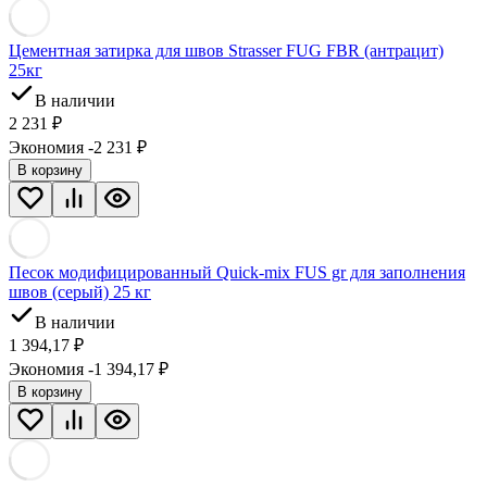
Цементная затирка для швов Strasser FUG FBR (антрацит)
25кг
В наличии
2 231
₽
Экономия -2 231
₽
В корзину
Песок модифицированный Quick-mix FUS gr для заполнения
швов (серый) 25 кг
В наличии
1 394,17
₽
Экономия -1 394,17
₽
В корзину