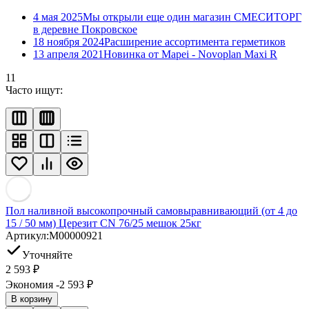
4 мая 2025
Мы открыли еще один магазин СМЕСИТОРГ
в деревне Покровское
18 ноября 2024
Расширение ассортимента герметиков
13 апреля 2021
Новинка от Mapei - Novoplan Maxi R
11
Часто ищут:
Пол наливной высокопрочный самовыравнивающий (от 4 до
15 / 50 мм) Церезит CN 76/25 мешок 25кг
Артикул:
M00000921
Уточняйте
2 593
₽
Экономия -2 593
₽
В корзину