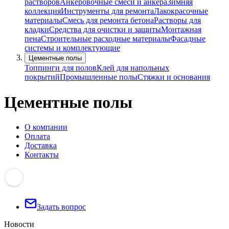
растворов
Анкеровочные смеси и анкера
Зимняя
коллекция
Инструменты для ремонта
Лакокрасочные
материалы
Смесь для ремонта бетона
Растворы для
кладки
Средства для очистки и защиты
Монтажная
пена
Строительные расходные материалы
Фасадные
системы и комплектующие
Цементные полы
Топпинги для полов
Клей для напольных
покрытий
Промышленные полы
Стяжки и основания
Цементные полы
О компании
Оплата
Доставка
Контакты
Задать вопрос
Новости