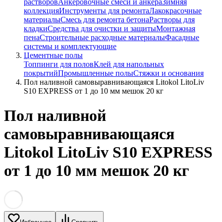
растворов
Анкеровочные смеси и анкера
Зимняя
коллекция
Инструменты для ремонта
Лакокрасочные
материалы
Смесь для ремонта бетона
Растворы для
кладки
Средства для очистки и защиты
Монтажная
пена
Строительные расходные материалы
Фасадные
системы и комплектующие
Цементные полы
Топпинги для полов
Клей для напольных
покрытий
Промышленные полы
Стяжки и основания
Пол наливной самовыравнивающаяся Litokol LitoLiv
S10 EXPRESS от 1 до 10 мм мешок 20 кг
Пол наливной
самовыравнивающаяся
Litokol LitoLiv S10 EXPRESS
от 1 до 10 мм мешок 20 кг