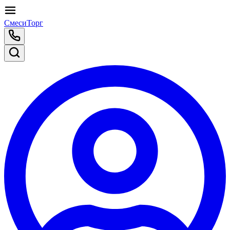
СмесиТорг