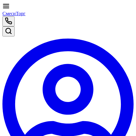
СмесиТорг