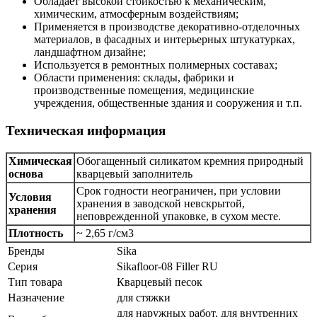
Обладает высокой стойкостью к механическим,
химическим, атмосферным воздействиям;
Применяется в производстве декоративно-отделочных
материалов, в фасадных и интерьерных штукатурках,
ландшафтном дизайне;
Используется в ремонтных полимерных составах;
Области применения: склады, фабрики и
производственные помещения, медицинские
учреждения, общественные здания и сооружения и т.п.
Техническая информация
Химическая
Обогащенный силикатом кремния природный
основа
кварцевый заполнитель
Срок годности неограничен, при условии
Условия
хранения в заводской невскрытой,
хранения
неповрежденной упаковке, в сухом месте.
Плотность
~ 2,65 г/см3
Бренды
Sika
Серия
Sikafloor-08 Filler RU
Тип товара
Кварцевый песок
Назначение
для стяжки
для наружных работ, для внутренних