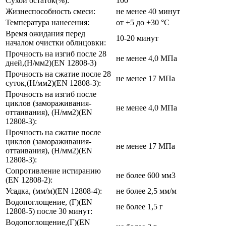
Сухой остаток(%):
100
Жизнеспособность смеси:
не менее 40 минут
Температура нанесения:
от +5 до +30 °C
Время ожидания перед
10-20 минут
началом очистки облицовки:
Прочность на изгиб после 28
не менее 4,0 МПа
дней,(Н/мм2)(EN 12808-3)
Прочность на сжатие после 28
не менее 17 МПа
суток,(Н/мм2)(EN 12808-3):
Прочность на изгиб после
циклов (замораживания-
не менее 4,0 МПа
оттаивания), (Н/мм2)(EN
12808-3):
Прочность на сжатие после
циклов (замораживания-
не менее 17 МПа
оттаивания), (Н/мм2)(EN
12808-3):
Сопротивление истиранию
не более 600 мм3
(EN 12808-2):
Усадка, (мм/м)(EN 12808-4):
не более 2,5 мм/м
Водопоглощение, (Г)(EN
не более 1,5 г
12808-5) после 30 минут:
Водопоглощение,(Г)(EN