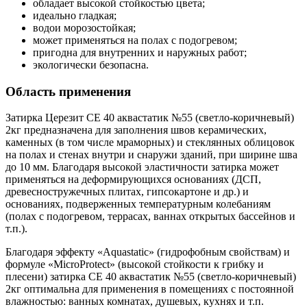
обладает высокой стойкостью цвета;
идеально гладкая;
водои морозостойкая;
может применяться на полах с подогревом;
пригодна для внутренних и наружных работ;
экологически безопасна.
Область применения
Затирка Церезит CE 40 аквастатик №55 (светло-коричневый)
2кг предназначена для заполнения швов керамических,
каменных (в том числе мраморных) и стеклянных облицовок
на полах и стенах внутри и снаружи зданий, при ширине шва
до 10 мм. Благодаря высокой эластичности затирка может
применяться на деформирующихся основаниях (ДСП,
древесностружечных плитах, гипсокартоне и др.) и
основаниях, подверженных температурным колебаниям
(полах с подогревом, террасах, ваннах открытых бассейнов и
т.п.).
Благодаря эффекту «Aquastatic» (гидрофобным свойствам) и
формуле «MicroProtect» (высокой стойкости к грибку и
плесени) затирка CE 40 аквастатик №55 (светло-коричневый)
2кг оптимальна для применения в помещениях с постоянной
влажностью: ванных комнатах, душевых, кухнях и т.п.