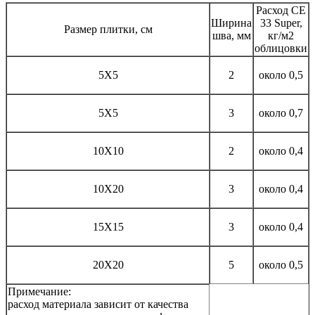
Расход CE
Ширина
33 Super,
Размер плитки, см
шва, мм
кг/м2
облицовки
5Х5
2
около 0,5
5Х5
3
около 0,7
10Х10
2
около 0,4
10Х20
3
около 0,4
15Х15
3
около 0,4
20Х20
5
около 0,5
Примечание:
расход материала зависит от качества