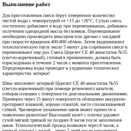
Выполнение работ
Для приготовления смеси берут отмеренное количество
чистой воды с температурой от +15 до +20°C. Сухую смесь
постепенно добавляют в воду при перемешивании, добиваясь
получения однородной массы без комков. Перемешивание
необходимо производить миксером или дрелью с насадкой
при скорости вращения 400-800 об/мин. Затем выдерживают
технологическую паузу около 5 минут для созревания смеси и
перемешивают еще раз. Смесь Церезит CE 40 аквастатик №55
(светло-коричневый), готовая к применению, должна быть
израсходована в течение 2 часов с момента приготовления.
Передозировка воды приводит к ухудшению технических
характеристик затирки!
Швы заполняют затиркой Церезит CE 40 аквастатик №55
(светло-коричневый) при помощи резинового шпателя,
собирая излишки с поверхности диагональными движениями.
Примерно через 15 минут поверхность облицовки аккуратно
протирают влажной, хорошо отжатой, часто споласкиваемой
губкой. Чрезмерное увлажнение швов может привести к
появлению разнотона! Высохший налет с плитки удаляют
сухой мягкой тряпкой не позднее 8 часов после заполнения
швов. Технологический проход возможен через 8 часов, а
первый контакт с водой – через 7 дней после заполнения