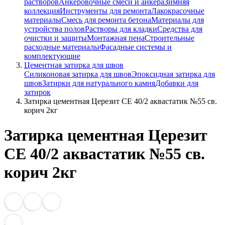
растворов
Анкеровочные смеси и анкера
Зимняя
коллекция
Инструменты для ремонта
Лакокрасочные
материалы
Смесь для ремонта бетона
Материалы для
устройства полов
Растворы для кладки
Средства для
очистки и защиты
Монтажная пена
Строительные
расходные материалы
Фасадные системы и
комплектующие
Цементная затирка для швов
Силиконовая затирка для швов
Эпоксидная затирка для
швов
Затирки для натурального камня
Добавки для
затирок
Затирка цементная Церезит CE 40/2 аквастатик №55 св.
корич 2кг
Затирка цементная Церезит
CE 40/2 аквастатик №55 св.
корич 2кг