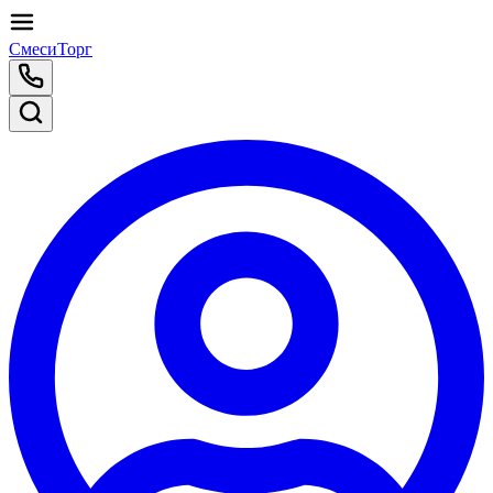
СмесиТорг