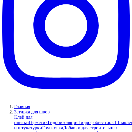
Главная
Затирка для швов
Клей для
плитки
Герметик
Гидроизоляция
Гидрофобизаторы
Шпакле
и штукатурки
Грунтовка
Добавки для строительных