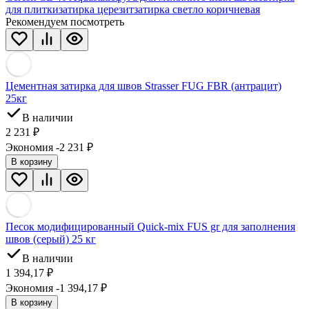
для плитки
затирка церезит
затирка светло коричневая
Рекомендуем посмотреть
Цементная затирка для швов Strasser FUG FBR (антрацит)
25кг
В наличии
2 231
₽
Экономия -2 231
₽
В корзину
Песок модифицированный Quick-mix FUS gr для заполнения
швов (серый) 25 кг
В наличии
1 394,17
₽
Экономия -1 394,17
₽
В корзину