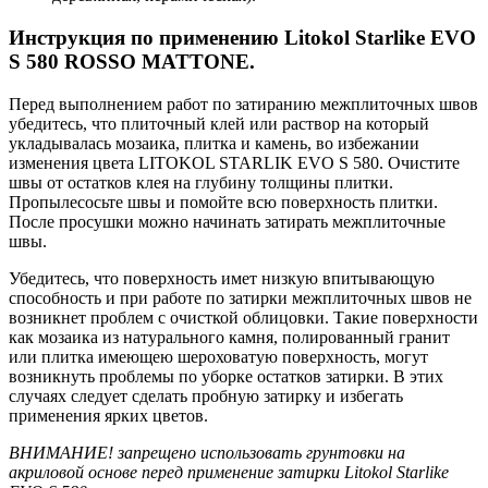
Инструкция по применению Litokol Starlike EVO
S 580 ROSSO MATTONE.
Перед выполнением работ по затиранию межплиточных швов
убедитесь, что плиточный клей или раствор на который
укладывалась мозаика, плитка и камень, во избежании
изменения цвета LITOKOL STARLIK EVO S 580. Очистите
швы от остатков клея на глубину толщины плитки.
Пропылесосьте швы и помойте всю поверхность плитки.
После просушки можно начинать затирать межплиточные
швы.
Убедитесь, что поверхность имет низкую впитывающую
способность и при работе по затирки межплиточных швов не
возникнет проблем с очисткой облицовки. Такие поверхности
как мозаика из натурального камня, полированный гранит
или плитка имеющею шероховатую поверхность, могут
возникнуть проблемы по уборке остатков затирки. В этих
случаях следует сделать пробную затирку и избегать
применения ярких цветов.
ВНИМАНИЕ! запрещено использовать грунтовки на
акриловой основе перед применение затирки Litokol Starlike