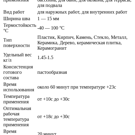
для подвала
Вид работ
для наружных работ, для внутренних работ
Ширина шва
1 — 15 мм
Термостойкость
-40 — 100 °C
°С
Пластик, Кирпич, Камень, Стекло, Металл,
Тип
Керамика, Дерево, керамическая плитка,
поверхности
Керамогранит
Удельный вес
1.45-1.5
кг/л
Консистенция
готового
пастообразная
состава
Время
около 60 минут при температуре +23с
использования
Температура
от +10с до +30с
применения
Оптимальная
рабочая
от +18с до +30с
температура
применения
Время
20 минут