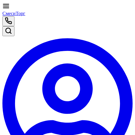
СмесиТорг