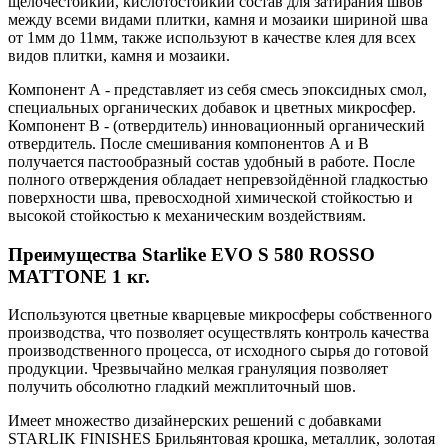
щелочестойкий, кислотостойкий состав для затирания швов
между всеми видами плитки, камня и мозаики шириной шва
от 1мм до 11мм, также используют в качестве клея для всех
видов плитки, камня и мозаики.
Компонент А - представляет из себя смесь эпоксидных смол,
специальных органических добавок и цветных микросфер.
Компонент В - (отвердитель) инновационный органический
отвердитель. После смешивания компонентов А и В
получается пастообразный состав удобный в работе. После
полного отверждения обладает непревзойдённой гладкостью
поверхности шва, превосходной химической стойкостью и
высокой стойкостью к механическим воздействиям.
Преимущества Starlike EVO S 580 ROSSO
MATTONE 1 кг.
Используются цветные кварцевые микросферы собственного
производства, что позволяет осуществлять контроль качества
производственного процесса, от исходного сырья до готовой
продукции. Чрезвычайно мелкая грануляция позволяет
получить обсолютно гладкий межплиточный шов.
Имеет множество дизайнерских решений с добавками
STARLIK FINISHES Брильянтовая крошка, металлик, золотая