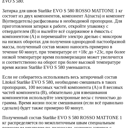
EVO S 580.
Затирка для швов Starlike EVO S 580 ROSSO MATTONE 1 кг
состоит из двух компонентов, компонент А(паста) и компонет
В(отвердитель) расфасованы в необходимой пропорции. Для
приготовления затирки к работе, откройте упаковку с
отвердителем (В) и вылейте всё содержимое в ёмкость с
компонентом (А) и перемешайте электро дрелью с миксером
на низких оборотах для получения однородной пастообразной
массы, полученный состав можно наносить примерно в
течение 60 минут, при температуре от +18с до +23с, при более
низкой температуре время полимеризации может увеличится
и соответственно на оборот при более высокой температуре
время жизни Starlike EVO S 580 уменьшится.
Если не собираетесь использовать весь затирочный состав
Litokol Starlike EVO S 580, необходимо смешивать в таких
пропорциях, 100 весовых частей компонента (А) и 8 весовых
частей компонента (В), обязательно для взвешивания
компонентов используйте электронные весы с точностью до
грамма. Время жизни после смешивания (если всё правильно
сделали) будет также примерно 60 минут.
Полученный состав Starlike EVO S 580 ROSSO MATTONE 1
кг распределяется по межплиточным швам специальным
резиновым шпателем по диагонали, излишки затирки с