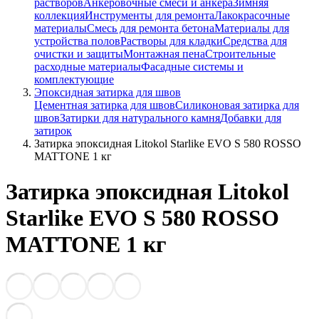
растворов
Анкеровочные смеси и анкера
Зимняя
коллекция
Инструменты для ремонта
Лакокрасочные
материалы
Смесь для ремонта бетона
Материалы для
устройства полов
Растворы для кладки
Средства для
очистки и защиты
Монтажная пена
Строительные
расходные материалы
Фасадные системы и
комплектующие
Эпоксидная затирка для швов
Цементная затирка для швов
Силиконовая затирка для
швов
Затирки для натурального камня
Добавки для
затирок
Затирка эпоксидная Litokol Starlike EVO S 580 ROSSO
MATTONE 1 кг
Затирка эпоксидная Litokol
Starlike EVO S 580 ROSSO
MATTONE 1 кг