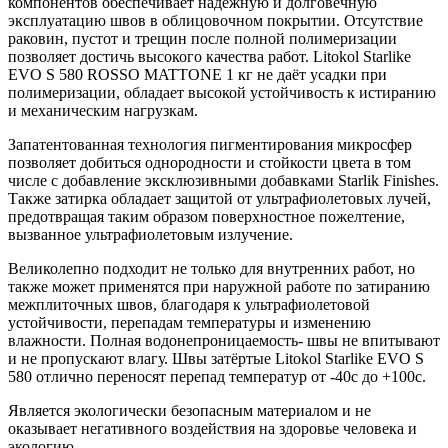
компонентов обеспечивает надёжную и долговечную
эксплуатацию швов в облицовочном покрытии. Отсутствие
раковин, пустот и трещин после полной полимеризации
позволяет достичь высокого качества работ. Litokol Starlike
EVO S 580 ROSSO MATTONE 1 кг не даёт усадки при
полимеризации, обладает высокой устойчивость к истиранию
и механическим нагрузкам.
Запатентованная технология пигментирования микросфер
позволяет добиться однородности и стойкости цвета в том
числе с добавление эксклюзивными добавками Starlik Finishes.
Также затирка обладает защитой от ультрафиолетовых лучей,
предотвращая таким образом поверхностное пожелтение,
вызванное ультрафиолетовым излучение.
Великолепно подходит не только для внутренних работ, но
также может применятся при наружной работе по затиранию
межплиточных швов, благодаря к ультрафиолетовой
устойчивости, перепадам температуры и изменению
влажности. Полная водонепроницаемость- швы не впитывают
и не пропускают влагу. Швы затёртые Litokol Starlike EVO S
580 отлично переносят перепад температур от -40с до +100с.
Является экологически безопасным материалом и не
оказывает негативного воздействия на здоровье человека и
экологию.