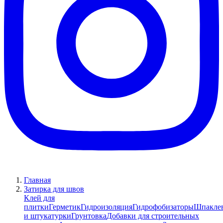
Главная
Затирка для швов
Клей для
плитки
Герметик
Гидроизоляция
Гидрофобизаторы
Шпакле
и штукатурки
Грунтовка
Добавки для строительных