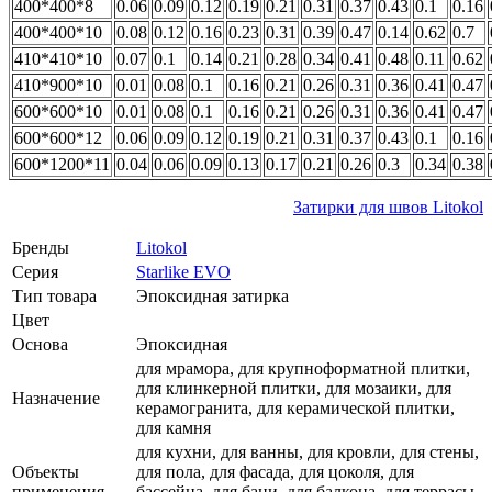
400*400*8
0.06
0.09
0.12
0.19
0.21
0.31
0.37
0.43
0.1
0.16
400*400*10
0.08
0.12
0.16
0.23
0.31
0.39
0.47
0.14
0.62
0.7
410*410*10
0.07
0.1
0.14
0.21
0.28
0.34
0.41
0.48
0.11
0.62
410*900*10
0.01
0.08
0.1
0.16
0.21
0.26
0.31
0.36
0.41
0.47
600*600*10
0.01
0.08
0.1
0.16
0.21
0.26
0.31
0.36
0.41
0.47
600*600*12
0.06
0.09
0.12
0.19
0.21
0.31
0.37
0.43
0.1
0.16
600*1200*11
0.04
0.06
0.09
0.13
0.17
0.21
0.26
0.3
0.34
0.38
Затирки для швов Litokol
Бренды
Litokol
Серия
Starlike EVO
Тип товара
Эпоксидная затирка
Цвет
Основа
Эпоксидная
для мрамора, для крупноформатной плитки,
для клинкерной плитки, для мозаики, для
Назначение
керамогранита, для керамической плитки,
для камня
для кухни, для ванны, для кровли, для стены,
Объекты
для пола, для фасада, для цоколя, для
применения
бассейна, для бани, для балкона, для террасы,