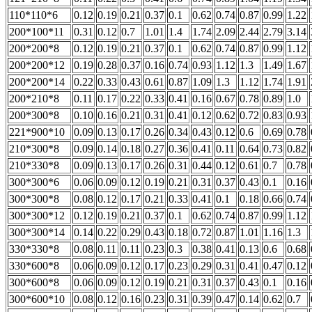
110*110*6
0.12
0.19
0.21
0.37
0.1
0.62
0.74
0.87
0.99
1.22
200*100*11
0.31
0.12
0.7
1.01
1.4
1.74
2.09
2.44
2.79
3.14
200*200*8
0.12
0.19
0.21
0.37
0.1
0.62
0.74
0.87
0.99
1.12
200*200*12
0.19
0.28
0.37
0.16
0.74
0.93
1.12
1.3
1.49
1.67
200*200*14
0.22
0.33
0.43
0.61
0.87
1.09
1.3
1.12
1.74
1.91
200*210*8
0.11
0.17
0.22
0.33
0.41
0.16
0.67
0.78
0.89
1.0
200*300*8
0.10
0.16
0.21
0.31
0.41
0.12
0.62
0.72
0.83
0.93
221*900*10
0.09
0.13
0.17
0.26
0.34
0.43
0.12
0.6
0.69
0.78
210*300*8
0.09
0.14
0.18
0.27
0.36
0.41
0.11
0.64
0.73
0.82
210*330*8
0.09
0.13
0.17
0.26
0.31
0.44
0.12
0.61
0.7
0.78
300*300*6
0.06
0.09
0.12
0.19
0.21
0.31
0.37
0.43
0.1
0.16
300*300*8
0.08
0.12
0.17
0.21
0.33
0.41
0.1
0.18
0.66
0.74
300*300*12
0.12
0.19
0.21
0.37
0.1
0.62
0.74
0.87
0.99
1.12
300*300*14
0.14
0.22
0.29
0.43
0.18
0.72
0.87
1.01
1.16
1.3
330*330*8
0.08
0.11
0.11
0.23
0.3
0.38
0.41
0.13
0.6
0.68
330*600*8
0.06
0.09
0.12
0.17
0.23
0.29
0.31
0.41
0.47
0.12
300*600*8
0.06
0.09
0.12
0.19
0.21
0.31
0.37
0.43
0.1
0.16
300*600*10
0.08
0.12
0.16
0.23
0.31
0.39
0.47
0.14
0.62
0.7