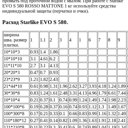
промыть под проточной водой с мылом. При работе с Starlike
EVO S 580 ROSSO MATTONE 1 кг используйте средства
индивидуальной защиты (перчатки и очки).
Расход Starlike EVO S 580.
ширина
шва. размер
1
1.1
2
3
4
1
6
7
8
9
плитки.
10*10*3
0.93
1.4
1.86
10*10*10
3.1
4.61
6.2
11*11*10
2.7
3.1
4.13
20*20*3
0.47
0.7
0.93
23*23*9
1.21
1.82
2.43
21*44*10
0.61
0.98
1.31
1.96
2.62
3.27
3.93
4.18
1.24
1.89
30*30*8
0.83
1.24
1.61
2.48
3.31
4.13
4.96
1.79
6.61
7.44
10*10*4
0.21
0.37
0.1
0.74
0.99
1.24
1.49
1.74
1.98
2.23
100*100*6
0.19
0.28
0.37
0.16
0.74
0.93
1.12
1.3
1.49
1.67
100*300*8
0.17
0.21
0.33
0.1
0.66
0.83
0.99
1.16
1.32
1.49
110*180*12
0.27
0.41
0.14
0.82
1.09
1.36
1.63
1.91
2.18
2.41
121*210*8
0.11
0.22
0.3
0.41
0.6
0.74
0.89
1.04
1.19
1.34