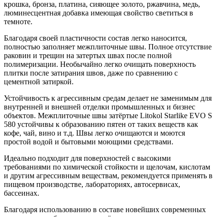
крошка, бронза, платина, сияющее золото, ржавчина, медь,
люминесцентная добавка имеющая свойство светиться в
темноте.
Благодаря своей пластичности состав легко наносится,
полностью заполняет межплиточные швы. Полное отсутствие
раковин и трещин на затертых швах после полной
полимеризации. Необычайно легко очищать поверхность
плитки после затирания швов, даже по сравнению с
цементной затиркой.
Устойчивость к агрессивным средам делает не заменимым для
внутренней и внешней отделки промышленных и бизнес
объектов. Межплиточные швы затёртые Litokol Starlike EVO S
580 устойчивы к образованию пятен от таких веществ как
кофе, чай, вино и т.д. Швы легко очищаются и моются
простой водой и бытовыми моющими средствами.
Идеально подходит для поверхностей с высокими
требованиями по химической стойкости и щелочам, кислотам
и другим агрессивным веществам, рекомендуется применять в
пищевом производстве, лабораториях, автосервисах,
бассеинах.
Благодаря использованию в составе новейших современных