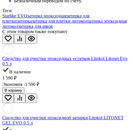
Безналичным переводом по счету.
Теги:
Starlike EVO
затирка эпоксидная
затирка для
плитки
затирка
затирка для плитки литокол
затирка эпоксидная
литокол
затирка для швов
С этим товаром также покупают
Средство для очистки эпоксидных остатков Litokol Litonet Evo
0,5 л
В наличии
1 590
₽
Экономия -1 590
₽
В корзину
Средство для очистки эпоксидной затирки Litokol LITONET
GEL EVO 0,5 л