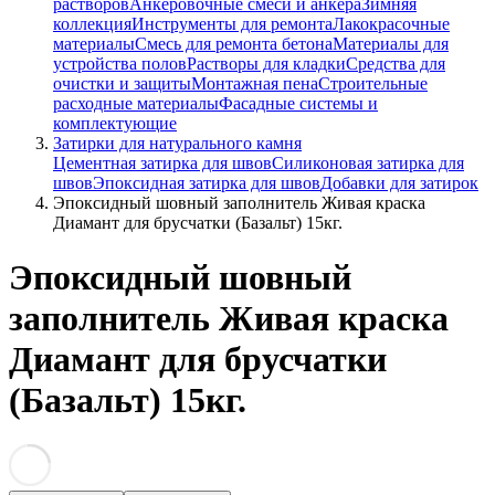
растворов
Анкеровочные смеси и анкера
Зимняя
коллекция
Инструменты для ремонта
Лакокрасочные
материалы
Смесь для ремонта бетона
Материалы для
устройства полов
Растворы для кладки
Средства для
очистки и защиты
Монтажная пена
Строительные
расходные материалы
Фасадные системы и
комплектующие
Затирки для натурального камня
Цементная затирка для швов
Силиконовая затирка для
швов
Эпоксидная затирка для швов
Добавки для затирок
Эпоксидный шовный заполнитель Живая краска
Диамант для брусчатки (Базальт) 15кг.
Эпоксидный шовный
заполнитель Живая краска
Диамант для брусчатки
(Базальт) 15кг.