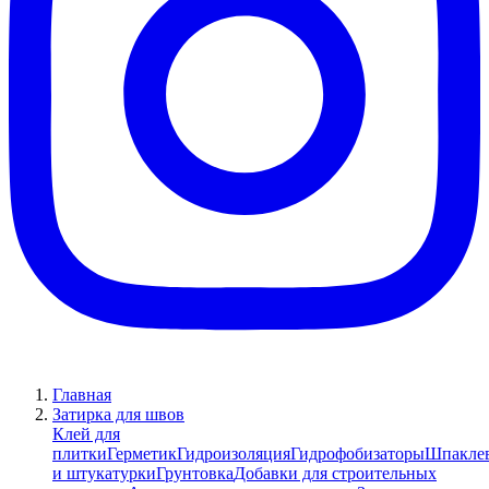
Главная
Затирка для швов
Клей для
плитки
Герметик
Гидроизоляция
Гидрофобизаторы
Шпакле
и штукатурки
Грунтовка
Добавки для строительных