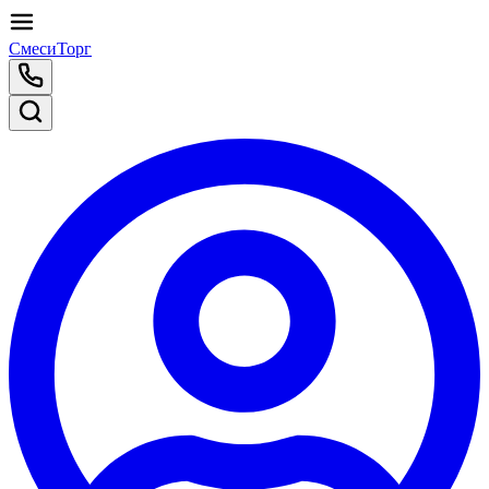
СмесиТорг