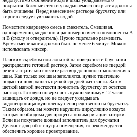
недопустимо скопление воды в швах укладываемого
покрытия. Боковые стенки укладываемого покрытия должны
быть очищены. Перед нанесением раствора брусчатку или
кирпич следует увлажнить водой.
Поместите кварцевую смесь в смеситель. Смешивая,
одновременно, медленно и равномерно ввести компоненты А
и В (смолу и отвердитель). Нужно тщательно размешать.
Время смешивания должно быть не менее 6 минут. Можно
использовать миксер.
Плоским скребком или лопатой на поверхности брусчатки
распределите готовый раствор. Затем скребком из твердой
резины тщательно внесите раствор до полного заполнения в
швы. Как только все швы заполнятся, нужно тщательно
подмести поверхность щеткой средней жесткости. Затем
щеткой мягкой жесткости почистить брусчатку от остатков
раствора. Готовую поверхность нужно минимум 12 часов
защищать от дождя, но не следует укладывать
водонепроницаемую пленку непосредственно на брусчатку.
Таким образом, вы можете нарушить циркуляцию воздуха,
которая необходима для процесса полимеризации затирки.
Если вы покупаете шовный заполнитель для брусчатки
Диамант для работ внутри помещения, то рекомендуется
обеспечить хорошее проветривание.