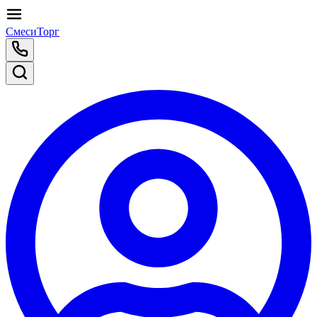
СмесиТорг