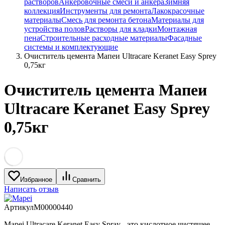
растворов
Анкеровочные смеси и анкера
Зимняя
коллекция
Инструменты для ремонта
Лакокрасочные
материалы
Смесь для ремонта бетона
Материалы для
устройства полов
Растворы для кладки
Монтажная
пена
Строительные расходные материалы
Фасадные
системы и комплектующие
Очиститель цемента Мапеи Ultracare Keranet Easy Sprey
0,75кг
Очиститель цемента Мапеи
Ultracare Keranet Easy Sprey
0,75кг
Избранное
Сравнить
Написать отзыв
Артикул
M00000440
Mapei Ultracare Keranet Easy Spray - это кислотное чистящее