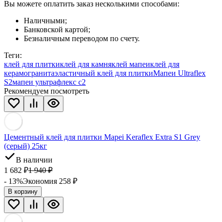
Вы можете оплатить заказ несколькими способами:
Наличными;
Банковской картой;
Безналичным переводом по счету.
Теги:
клей для плитки
клей для камня
клей мапеи
клей для
керамогранита
эластичный клей для плитки
Мапеи Ultraflex
S2
мапеи ультрафлекс с2
Рекомендуем посмотреть
Цементный клей для плитки Mapei Keraflex Extra S1 Grey
(серый) 25кг
В наличии
1 682
₽
1 940
₽
- 13%
Экономия 258
₽
В корзину