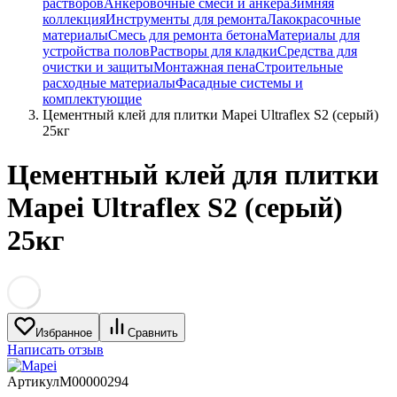
растворов
Анкеровочные смеси и анкера
Зимняя
коллекция
Инструменты для ремонта
Лакокрасочные
материалы
Смесь для ремонта бетона
Материалы для
устройства полов
Растворы для кладки
Средства для
очистки и защиты
Монтажная пена
Строительные
расходные материалы
Фасадные системы и
комплектующие
Цементный клей для плитки Mapei Ultraflex S2 (серый)
25кг
Цементный клей для плитки
Mapei Ultraflex S2 (серый)
25кг
Избранное
Сравнить
Написать отзыв
Артикул
M00000294