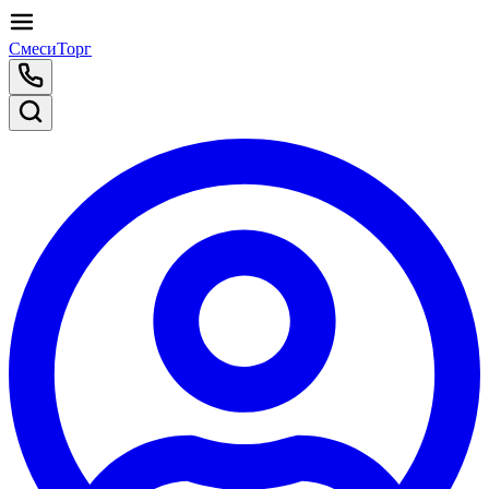
СмесиТорг