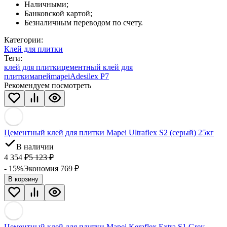
Наличными;
Банковской картой;
Безналичным переводом по счету.
Категории:
Клей для плитки
Теги:
клей для плитки
цементный клей для
плитки
мапей
mapei
Adesilex P7
Рекомендуем посмотреть
Цементный клей для плитки Mapei Ultraflex S2 (серый) 25кг
В наличии
4 354
₽
5 123
₽
- 15%
Экономия 769
₽
В корзину
Цементный клей для плитки Mapei Keraflex Extra S1 Grey