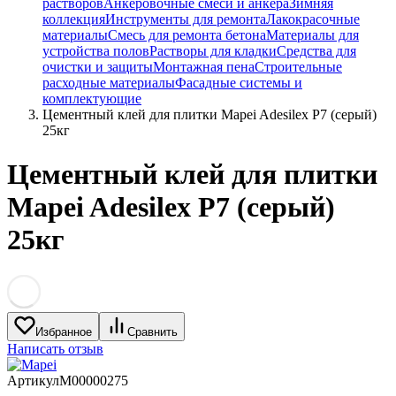
растворов
Анкеровочные смеси и анкера
Зимняя
коллекция
Инструменты для ремонта
Лакокрасочные
материалы
Смесь для ремонта бетона
Материалы для
устройства полов
Растворы для кладки
Средства для
очистки и защиты
Монтажная пена
Строительные
расходные материалы
Фасадные системы и
комплектующие
Цементный клей для плитки Mapei Adesilex P7 (серый)
25кг
Цементный клей для плитки
Mapei Adesilex P7 (серый)
25кг
Избранное
Сравнить
Написать отзыв
Артикул
M00000275