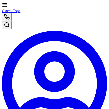
СмесиТорг