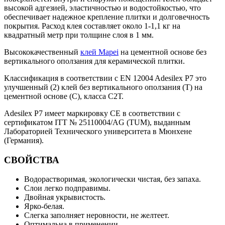
высокой адгезией, эластичностью и водостойкостью, что
обеспечивает надежное крепление плитки и долговечность
покрытия. Расход клея составляет около 1-1,1 кг на
квадратный метр при толщине слоя в 1 мм.
Высококачественный
клей Mapei
на цементной основе без
вертикального оползания для керамической плитки.
Классификация в соответствии с EN 12004 Adesilex P7 это
улучшенный (2) клей без вертикального оползания (Т) на
цементной основе (С), класса С2Т.
Adesilex P7 имеет маркировку СЕ в соответствии с
сертификатом ITT № 25110004/AG (TUM), выданным
Лабораторией Технического университета в Мюнхене
(Германия).
СВОЙСТВА
Водорастворимая, экологически чистая, без запаха.
Слои легко подправимы.
Двойная укрывистость.
Ярко-белая.
Слегка заполняет неровности, не желтеет.
Оптимальна в применении.