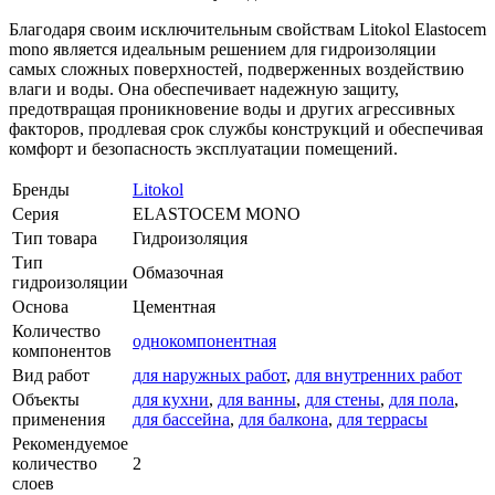
Благодаря своим исключительным свойствам Litokol Elastocem
mono является идеальным решением для гидроизоляции
самых сложных поверхностей, подверженных воздействию
влаги и воды. Она обеспечивает надежную защиту,
предотвращая проникновение воды и других агрессивных
факторов, продлевая срок службы конструкций и обеспечивая
комфорт и безопасность эксплуатации помещений.
Бренды
Litokol
Серия
ELASTOCEM MONO
Тип товара
Гидроизоляция
Тип
Обмазочная
гидроизоляции
Основа
Цементная
Количество
однокомпонентная
компонентов
Вид работ
для наружных работ
,
для внутренних работ
Объекты
для кухни
,
для ванны
,
для стены
,
для пола
,
применения
для бассейна
,
для балкона
,
для террасы
Рекомендуемое
количество
2
слоев