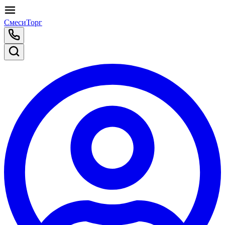
СмесиТорг