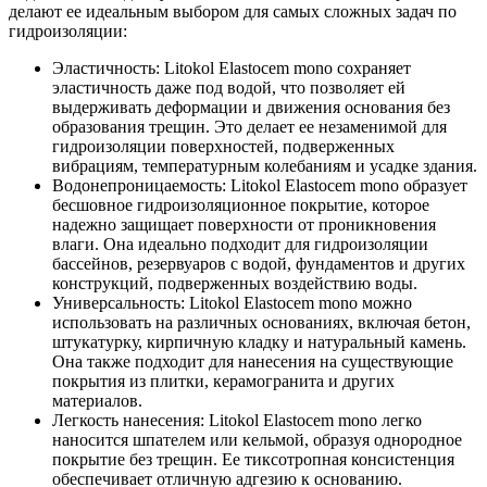
делают ее идеальным выбором для самых сложных задач по
гидроизоляции:
Эластичность: Litokol Elastocem mono сохраняет
эластичность даже под водой, что позволяет ей
выдерживать деформации и движения основания без
образования трещин. Это делает ее незаменимой для
гидроизоляции поверхностей, подверженных
вибрациям, температурным колебаниям и усадке здания.
Водонепроницаемость: Litokol Elastocem mono образует
бесшовное гидроизоляционное покрытие, которое
надежно защищает поверхности от проникновения
влаги. Она идеально подходит для гидроизоляции
бассейнов, резервуаров с водой, фундаментов и других
конструкций, подверженных воздействию воды.
Универсальность: Litokol Elastocem mono можно
использовать на различных основаниях, включая бетон,
штукатурку, кирпичную кладку и натуральный камень.
Она также подходит для нанесения на существующие
покрытия из плитки, керамогранита и других
материалов.
Легкость нанесения: Litokol Elastocem mono легко
наносится шпателем или кельмой, образуя однородное
покрытие без трещин. Ее тиксотропная консистенция
обеспечивает отличную адгезию к основанию.