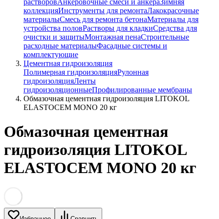
растворов
Анкеровочные смеси и анкера
Зимняя
коллекция
Инструменты для ремонта
Лакокрасочные
материалы
Смесь для ремонта бетона
Материалы для
устройства полов
Растворы для кладки
Средства для
очистки и защиты
Монтажная пена
Строительные
расходные материалы
Фасадные системы и
комплектующие
Цементная гидроизоляция
Полимерная гидроизоляция
Рулонная
гидроизоляция
Ленты
гидроизоляционные
Профилированные мембраны
Обмазочная цементная гидроизоляция LITOKOL
ELASTOCEM MONO 20 кг
Обмазочная цементная
гидроизоляция LITOKOL
ELASTOCEM MONO 20 кг
Избранное
Сравнить