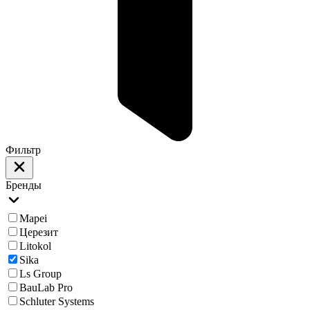
Фильтр
Бренды
Mapei
Церезит
Litokol
Sika
Ls Group
BauLab Pro
Schluter Systems