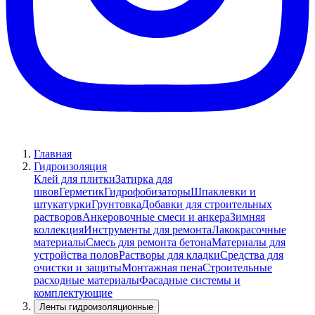
Главная
Гидроизоляция
Клей для плитки
Затирка для
швов
Герметик
Гидрофобизаторы
Шпаклевки и
штукатурки
Грунтовка
Добавки для строительных
растворов
Анкеровочные смеси и анкера
Зимняя
коллекция
Инструменты для ремонта
Лакокрасочные
материалы
Смесь для ремонта бетона
Материалы для
устройства полов
Растворы для кладки
Средства для
очистки и защиты
Монтажная пена
Строительные
расходные материалы
Фасадные системы и
комплектующие
Ленты гидроизоляционные