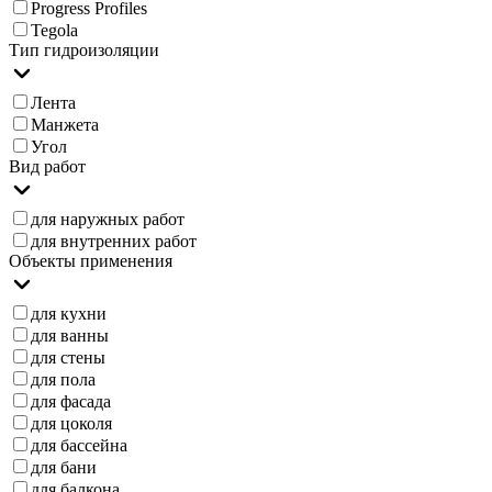
Progress Profiles
Tegola
Тип гидроизоляции
Лента
Манжета
Угол
Вид работ
для наружных работ
для внутренних работ
Объекты применения
для кухни
для ванны
для стены
для пола
для фасада
для цоколя
для бассейна
для бани
для балкона