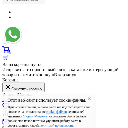
0
Ваша корзина пуста
Исправить это просто: выберите в каталоге интересующий
товар и нажмите кнопку «В корзину».
Корзина
Очистить корзину
Итого:
0
Скидка
Перейти в корзину
Этот веб-сайт использует cookie-файлы.
0
При использовании данного сайта вы подтверждаете свое
согласие на использование
cookie-файлов
сервиса веб-
0
аналитики
Яндекс.Метрика
посредством сбора файлов
cookie, что позволяет нам улучшить работу сайта в
соответствии с нашей
политикой приватности
.