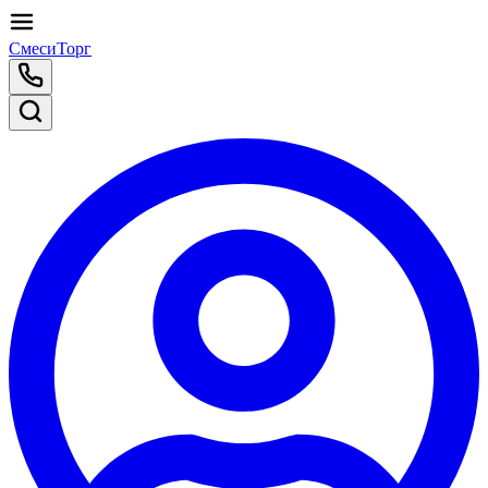
СмесиТорг