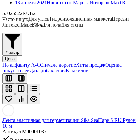
13 апреля 2021
Новинка от Mapei - Novoplan Maxi R
530
25522
RUB
2
Для углов
Гидроизоляционная манжета
Церезит
Часто ищут:
Литокол
Mapei
Для пола
Для стены
Sika
Фильтр
Цена
По алфавиту А-Я
Сначала дорогие
Хиты продаж
Оценка
покупателей
Дата добавления
В наличии
Лента эластичная для герметизации Sika SealTape S RU Рулон
10 м
Артикул:
M00001037