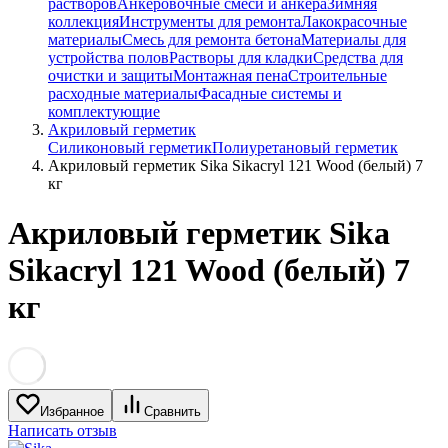
растворов
Анкеровочные смеси и анкера
Зимняя
коллекция
Инструменты для ремонта
Лакокрасочные
материалы
Смесь для ремонта бетона
Материалы для
устройства полов
Растворы для кладки
Средства для
очистки и защиты
Монтажная пена
Строительные
расходные материалы
Фасадные системы и
комплектующие
Акриловый герметик
Силиконовый герметик
Полиуретановый герметик
Акриловый герметик Sika Sikacryl 121 Wood (белый) 7
кг
Акриловый герметик Sika
Sikacryl 121 Wood (белый) 7
кг
Избранное
Сравнить
Написать отзыв