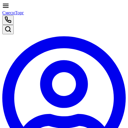
СмесиТорг