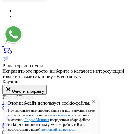
0
Ваша корзина пуста
Исправить это просто: выберите в каталоге интересующий
товар и нажмите кнопку «В корзину».
Корзина
Очистить корзину
Итого:
0
Скидка
Перейти в корзину
Этот веб-сайт использует cookie-файлы.
0
При использовании данного сайта вы подтверждаете свое
согласие на использование
cookie-файлов
сервиса веб-
0
аналитики
Яндекс.Метрика
посредством сбора файлов
cookie, что позволяет нам улучшить работу сайта в
соответствии с нашей
политикой приватности
.