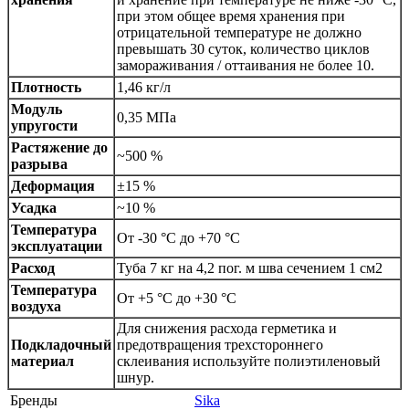
при этом общее время хранения при
отрицательной температуре не должно
превышать 30 суток, количество циклов
замораживания / оттаивания не более 10.
Плотность
1,46 кг/л
Модуль
0,35 МПа
упругости
Растяжение до
~500 %
разрыва
Деформация
±15 %
Усадка
~10 %
Температура
От -30 °С до +70 °С
эксплуатации
Расход
Туба 7 кг на 4,2 пог. м шва сечением 1 см2
Температура
От +5 °С до +30 °С
воздуха
Для снижения расхода герметика и
Подкладочный
предотвращения трехстороннего
материал
склеивания используйте полиэтиленовый
шнур.
Бренды
Sika