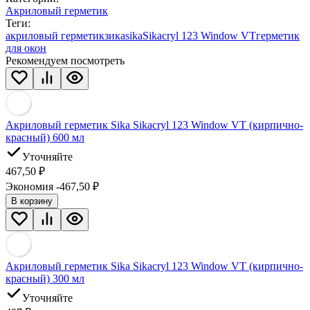
Акриловый герметик
Теги:
акриловый герметик
зика
sika
Sikacryl 123 Window VT
герметик
для окон
Рекомендуем посмотреть
Акриловый герметик Sika Sikacryl 123 Window VT (кирпично-
красный) 600 мл
Уточняйте
467,50
₽
Экономия -467,50
₽
В корзину
Акриловый герметик Sika Sikacryl 123 Window VT (кирпично-
красный) 300 мл
Уточняйте