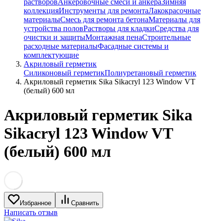
растворов
Анкеровочные смеси и анкера
Зимняя
коллекция
Инструменты для ремонта
Лакокрасочные
материалы
Смесь для ремонта бетона
Материалы для
устройства полов
Растворы для кладки
Средства для
очистки и защиты
Монтажная пена
Строительные
расходные материалы
Фасадные системы и
комплектующие
Акриловый герметик
Силиконовый герметик
Полиуретановый герметик
Акриловый герметик Sika Sikacryl 123 Window VT
(белый) 600 мл
Акриловый герметик Sika
Sikacryl 123 Window VT
(белый) 600 мл
Избранное
Сравнить
Написать отзыв