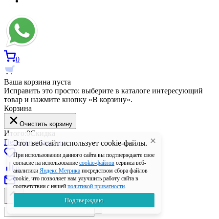
0
Ваша корзина пуста
Исправить это просто: выберите в каталоге интересующий
товар и нажмите кнопку «В корзину».
Корзина
Очистить корзину
Итого:
0
Скидка
Перейти в корзину
Этот веб-сайт использует cookie-файлы.
0
При использовании данного сайта вы подтверждаете свое
согласие на использование
cookie-файлов
сервиса веб-
0
аналитики
Яндекс.Метрика
посредством сбора файлов
cookie, что позволяет нам улучшить работу сайта в
соответствии с нашей
политикой приватности
.
Подтверждаю