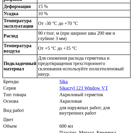
Деформация
15 %
Усадка
10 %
Температура
От -30 °С до +70 °С
эксплуатации
90 г/пог. м (при ширине шва 200 мм и
Расход
глубине 3 мм)
Температура
От +5 °С до +35 °С
воздуха
Для снижения расхода герметика и
Подкладочный
предотвращения трехстороннего
материал
склеивания используйте полиэтиленовый
шнур.
Бренды
Sika
Серия
Sikacryl 123 Window VT
Тип товара
Акриловый герметик
Основа
Акриловая
для наружных работ, для
Вид работ
внутренних работ
Цвет
Объем
600 мл
Пластик, Металл, Керамика,