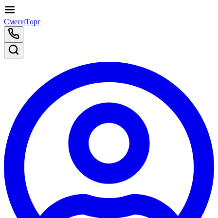
СмесиТорг