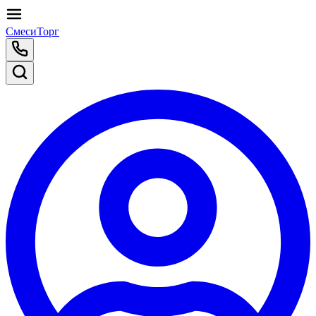
СмесиТорг