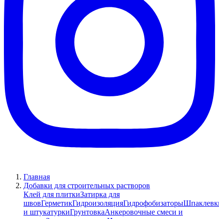
Главная
Добавки для строительных растворов
Клей для плитки
Затирка для
швов
Герметик
Гидроизоляция
Гидрофобизаторы
Шпаклевк
и штукатурки
Грунтовка
Анкеровочные смеси и